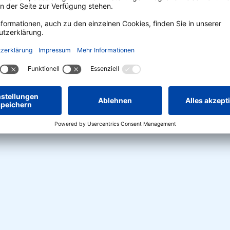
© Marcus Isernhinke |
CC-BY-SA