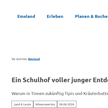
Z
u
Emsland
Erleben
Planen & Buch
m
I
n
h
a
l
t
Sie sind hier
Emsland
Ein Schulhof voller junger Ent
Warum in Tinnen zukünftig Tipis und Kräuterbut
Land & Leute
Wissenswertes
06.06.2026