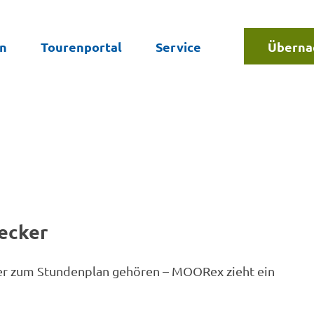
en
Tourenportal
Service
Überna
Suche
decker
ter zum Stundenplan gehören – MOORex zieht ein