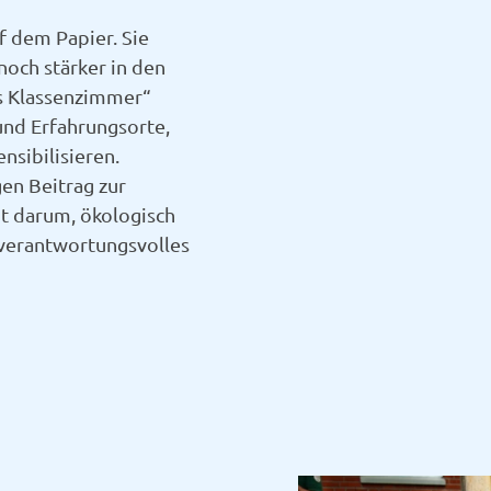
uf dem Papier. Sie
noch stärker in den
es Klassenzimmer“
 und Erfahrungsorte,
nsibilisieren.
gen Beitrag zur
ht darum, ökologisch
h verantwortungsvolles