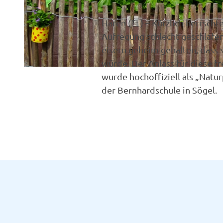
Haren (EL) – Kürzlich herrsch
Aufregung schlecht geschlafen
eisern geheim gehalten, dass 
würde. Der Anlass für diese f
© Marcus Isernhinke |
CC-BY-SA
wurde hochoffiziell als „Natu
der Bernhardschule in Sögel.