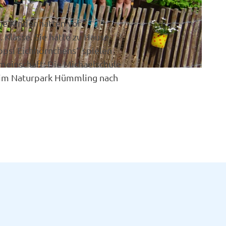
ge Kinder hatten vor
 Klasse. Sie hatte zu Hause
opsi Eichhörnchens“ spielen
meinschaft: Die Michaelschule
ng im Naturpark Hümmling nach