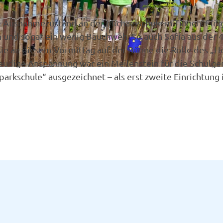
te Ausnahmezustand an der Michaelschule in Tinnen. Eini
 und sogar ein wenig Bauchweh. So auch Sofia aus der 4.
sie an diesem Vormittag auf der Bühne die Rolle des „H
reudige Anspannung war ein Meilenstein für die Schulge
rparkschule“ ausgezeichnet – als erst zweite Einrichtu