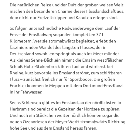
Die natürlichen Reize und der Duft der großen weiten Welt
machen den besonderen Charme dieser Flusslandschaft aus,
dem nicht nur Freizeitskipper und Kanuten erlegen sind.
So folgen unterschiedliche Radwanderwege dem Lauf der
Ems – der EmsRadweg sogar den kompletten 371
Kilometern. Wer sie stromabwärts begleitet, erlebt den
faszinierenden Wandel des längsten Flusses, der in
Deutschland sowohl entspringt als auch ins Meer mündet.
Als kleines Senne-Bächlein nimmt die Ems im westfälischen
Schloß Holte-Stukenbrock ihren Lauf und wird erst bei
Rheine, kurz bevor sie ins Emsland strömt, zum schiffbaren
Fluss – zunächst freilich nur für Sportboote. Die großen
Frachter kommen in Meppen mit dem Dortmund-Ems-Kanal
in ihr Fahrwasser.
Sechs Schleusen gibt es im Emsland, an der nördlichsten in
Herbrum sind bereits die Gezeiten der Nordsee zu spüren.
Und noch ein Stückchen weiter nördlich können sogar die
neuen Ozeanriesen der Meyer Werft stromabwärts Richtung
hohe See und aus dem Emsland heraus fahren.