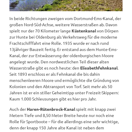
In beide Richtungen zweigen vom Dortmund-Ems-Kanal, der
großen Nord-Süd-Achse, weitere Wasserstraßen ab. Davon
spielt nur der 70 Kilometer lange
Küstenkanal
von Dörpen
zur Hunte bei Oldenburg als Verkehrsweg für die moderne
Frachtschifffahrt eine Rolle. 1935 wurde er nach rund
13jähriger Bauzeit fertig. Er entstand aus dem Hunte-Ems-
Kanal, der zur Entwässerung der oldenburgischen Moore
angelegt wurde. Den nordwestlichen Teil dieser alten
Wasserstraße gibt es noch heute: den
Elisabethfehnkanal
.
Seit 1893 erschloss er als Fehnkanal die bis dahin
menschenleeren Moore und ermöglichte die Gründung von
Kolonien und den Abtransport von Torf. Seit mehr als 50
Jahren ist er ein stiller Geheimtipp unter Freizeit-Skippern:
Kaum 1.000 Schleusungen gibt es hier pro Jahr.
Auch der
Haren-Rütenbrock-Kanal
spielt mit knapp zwei
Metern Tiefe und 8,50 Meter Breite heute nur noch eine
Rolle für Sportboote – für die allerdings eine sehr wichtige,
denn der knapp 150 Jahre alte Kanal ist neben dem