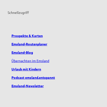
Schnellzugriff
Prospekte & Karten
Emsland-Routenplaner
Emsland-Blog
Übernachten im Emsland
Urlaub mit Kindern
Podcast emsland.entspannt
Emsland-Newsletter
F
Y
I
T