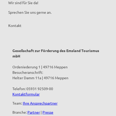
i
e
i
Wir sind für Sie da!
n
n
n
Sprechen Sie uns gerne an.
g
'
g
e
ö
´
n
f
s
Kontakt
'
f
M
ö
n
ü
f
e
h
f
n
l
n
Gesellschaft zur Förderung des Emsland Tourismus
e
e
mbH
'
n
ö
Ordeniederung 1 | 49716 Meppen
f
Besucheranschrift:
f
Helter Damm 11a | 49716 Meppen
n
e
Telefon: 05931 92509-00
n
Kontaktformular
Team:
Ihre Ansprechpartner
Branche:
Partner
|
Presse