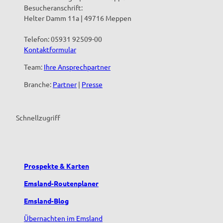
Besucheranschrift:
f
E
Helter Damm 11a | 49716 Meppen
s
m
e
s
Telefon: 05931 92509-00
i
l
Kontaktformular
n
a
e
n
Team:
Ihre Ansprechpartner
M
d
i
'
Branche:
Partner
|
Presse
t
ö
t
f
e
f
Schnellzugriff
n
n
e
e
u
n
e
r
Prospekte & Karten
f
Emsland-Routenplaner
a
n
Emsland-Blog
d
(
Übernachten im Emsland