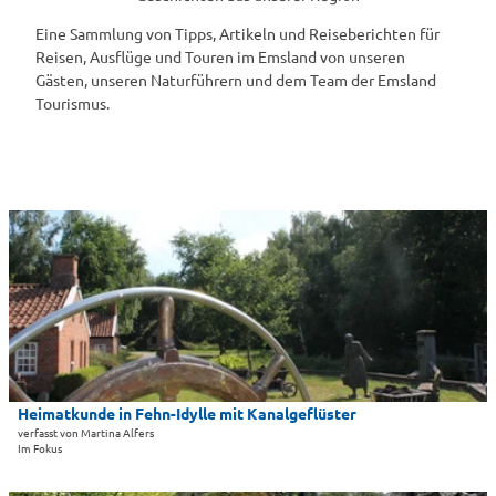
Eine Sammlung von Tipps, Artikeln und Reiseberichten für
Reisen, Ausflüge und Touren im Emsland von unseren
Gästen, unseren Naturführern und dem Team der Emsland
Tourismus.
D
e
t
a
i
l
s
e
i
Heimatkunde in Fehn-Idylle mit Kanalgeflüster
Emsland Tourismus GmbH |
CC-BY-SA
t
verfasst von Martina Alfers
Im Fokus
e
'