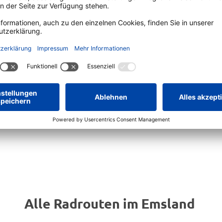
gionen Deutschlands.
Emsland
zusammen mit dem
Platz 3
afschaft Bentheim
egorie "Meist befahrene
"!
Emsland-Siegel - Platz 3 bei ADFC-Radreiseanalyse 2025_2026
Alle Radrouten im Emsland