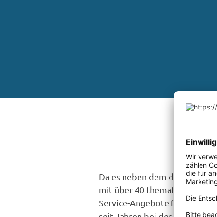
Da es neben dem dicht geknü
mit über 40 thematischen Tag
Service-Angebote für Radurlau
seit Jahren bei der ADFC-Rad