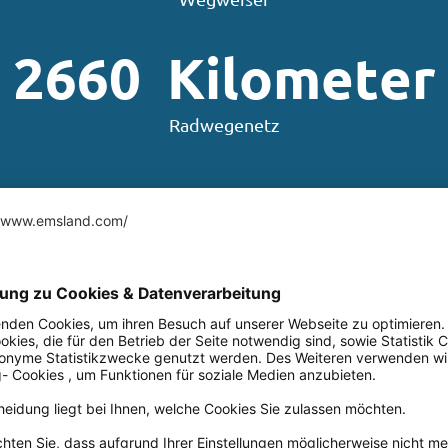
2660
Kilometer
Radwegenetz
Tipptopp Radfahren im Emsland
pften Fahrradknotennetz
estouren vorbildliche
ber gibt, zählt das Emsland
reiseanalyse zu den TOP 10