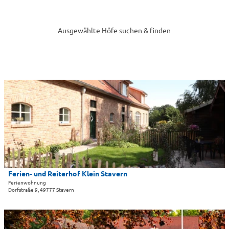
Ausgewählte Höfe suchen & finden
D
e
t
a
i
l
s
e
i
Ferien- und Reiterhof Klein Stavern
t
Ferienwohnung
Dorfstraße 9, 49777 Stavern
e
'
F
D
e
e