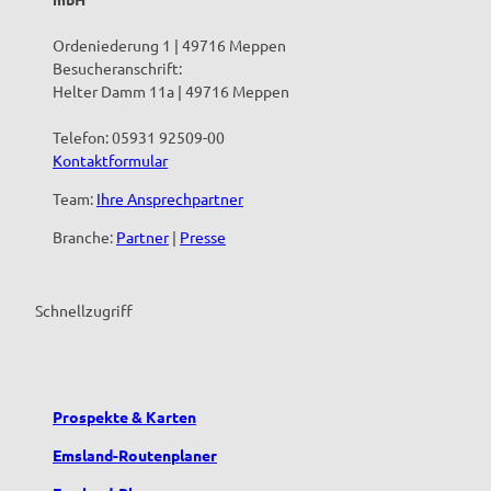
n
h
Ordeniederung 1 | 49716 Meppen
o
Besucheranschrift:
f
Helter Damm 11a | 49716 Meppen
G
e
Telefon: 05931 92509-00
r
Kontaktformular
d
e
Team:
Ihre Ansprechpartner
s
'
Branche:
Partner
|
Presse
ö
f
f
Schnellzugriff
n
e
n
Prospekte & Karten
Emsland-Routenplaner