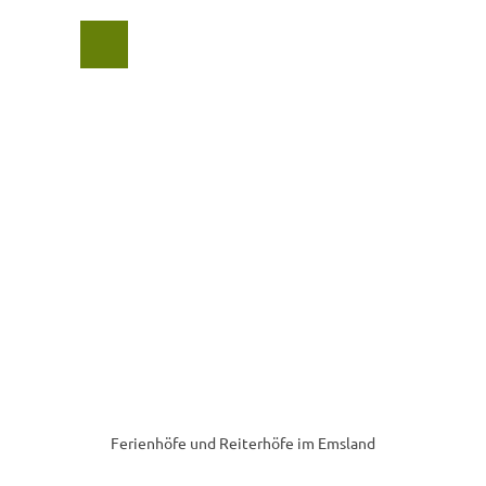
Z
u
Suche
Menü
m
I
n
h
a
l
t
Ferienhöfe und Reiterhöfe im Emsland