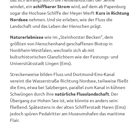
windet, ein
schiffbarer Strom
wird, auf dem ab Papenburg
sogar die Hochsee-Schiffe der Meyer Werft
Kurs in Richtung
Nordsee
nehmen. Und sie erleben, wie der Fluss die
Landschaft und das Leben der Menschen prägt.
Naturerlebnisse
wie im „Steinhorster Becken“, dem
größten von Menschenhand geschaffenen Biotop in
Nordrhein-Westfalen, wechseln sich ab mit
kulturhistorischen Glanzlichtern wie der Festungs- und
Universitätsstadt Lingen (Ems).
Streckenweise bilden Fluss und Dortmund-Ems-Kanal
vereint die Wasserstraße Richtung Nordsee, teilweise fließt
die Ems, etwa bei Salzbergen, parallel zum Kanal in kühnen
Schwüngen durch ihre
natürliche Flusslandschaft
. Der
Übergang zur Hohen See ist, wie könnte es anders sein:
fließend. Spätestens in der alten Schifferstadt Haren (Ems)
jedoch spüren Pedalritter am Museumshafen das maritime
Flair.