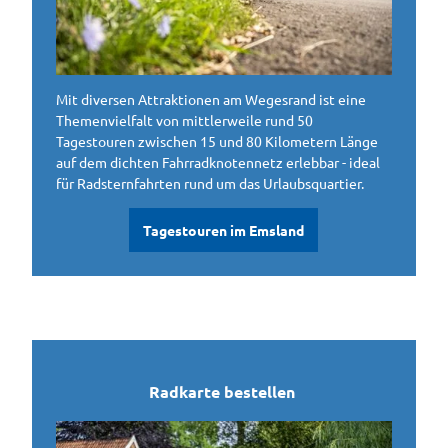
Mit diversen Attraktionen am Wegesrand ist eine
Themenvielfalt von mittlerweile rund 50
Tagestouren zwischen 15 und 80 Kilometern Länge
auf dem dichten Fahrradknotennetz erlebbar - ideal
für Radsternfahrten rund um das Urlaubsquartier.
Tagestouren im Emsland
Radkarte bestellen