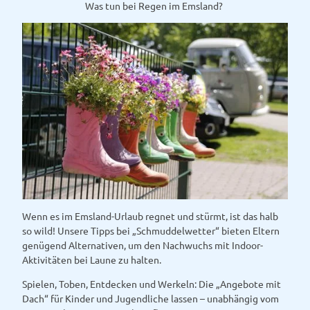
Was tun bei Regen im Emsland?
H
e
e
r
e
s
d
e
e
e
r
G
S
e
e
e
e
s
'
t
ö
e
f
'
f
ö
n
f
e
f
Wenn es im Emsland-Urlaub regnet und stürmt, ist das halb
n
n
so wild! Unsere Tipps bei „Schmuddelwetter“ bieten Eltern
e
genügend Alternativen, um den Nachwuchs mit Indoor-
n
Aktivitäten bei Laune zu halten.
Spielen, Toben, Entdecken und Werkeln: Die „Angebote mit
Dach“ für Kinder und Jugendliche lassen – unabhängig vom