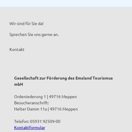
Action in der Halle
Klettern & Bouldern, Trampolin, Kart
Wir sind für Sie da!
Sprechen Sie uns gerne an.
Kontakt
Gesellschaft zur Förderung des Emsland Tourismus
mbH
Ordeniederung 1 | 49716 Meppen
Besucheranschrift:
Helter Damm 11a | 49716 Meppen
Telefon: 05931 92509-00
Kontaktformular