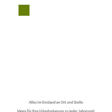
Z
u
Suche
Menü
m
I
n
h
a
l
t
Alles im Emsland an Ort und Stelle
Ideen für Ihre Urlaubsplanung zu jeder Jahreszeit