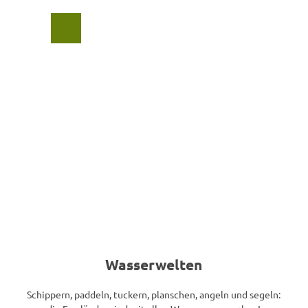
Z
u
Suche
Menü
m
I
n
h
a
l
t
Wasserwelten
Schippern, paddeln, tuckern, planschen, angeln und segeln: