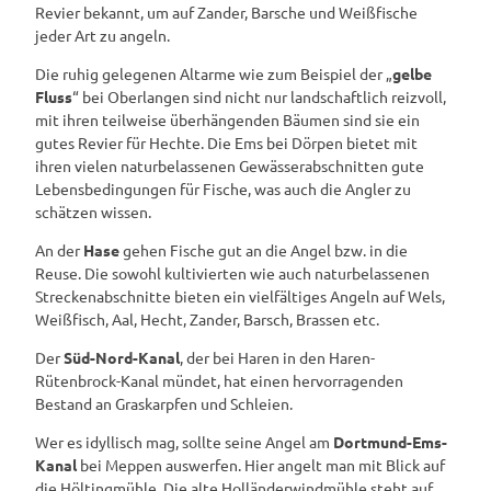
Revier bekannt, um auf Zander, Barsche und Weißfische
jeder Art zu angeln.
Die ruhig gelegenen Altarme wie zum Beispiel der „
gelbe
Fluss
“ bei Oberlangen sind nicht nur landschaftlich reizvoll,
mit ihren teilweise überhängenden Bäumen sind sie ein
gutes Revier für Hechte. Die Ems bei Dörpen bietet mit
ihren vielen naturbelassenen Gewässerabschnitten gute
Lebensbedingungen für Fische, was auch die Angler zu
schätzen wissen.
An der
Hase
gehen Fische gut an die Angel bzw. in die
Reuse. Die sowohl kultivierten wie auch naturbelassenen
Streckenabschnitte bieten ein vielfältiges Angeln auf Wels,
Weißfisch, Aal, Hecht, Zander, Barsch, Brassen etc.
Der
Süd-Nord-Kanal
, der bei Haren in den Haren-
Rütenbrock-Kanal mündet, hat einen hervorragenden
Bestand an Graskarpfen und Schleien.
Wer es idyllisch mag, sollte seine Angel am
Dortmund-Ems-
Kanal
bei Meppen auswerfen. Hier angelt man mit Blick auf
die Höltingmühle. Die alte Holländerwindmühle steht auf