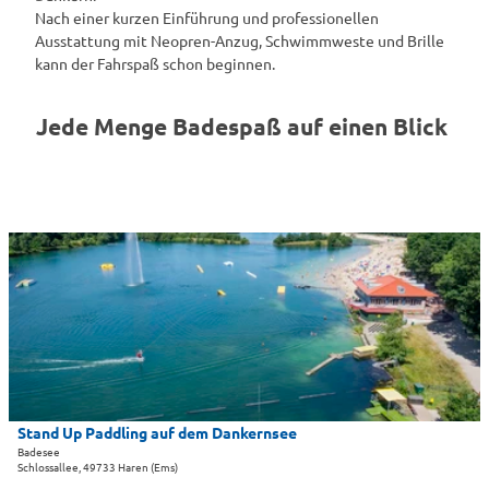
Nach einer kurzen Einführung und professionellen
Ausstattung mit Neopren-Anzug, Schwimmweste und Brille
kann der Fahrspaß schon beginnen.
Jede Menge Badespaß auf einen Blick
D
e
t
a
i
l
s
e
i
Stand Up Paddling auf dem Dankernsee
Ferienzentrum Schloß Dankern GmbH & Co.KG |
CC-BY-SA
t
Badesee
Schlossallee, 49733 Haren (Ems)
e