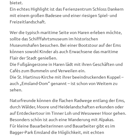
bietet.
Ein echtes Highlight ist das Ferienzentrum Schloss Dankern
mit einem großen Badesee und einer riesigen Spiel- und
Freizeitlandschaft.
Wer die typisch maritime Seite von Haren erleben möchte,
sollte das Schifffahrtsmuseum im historischen
Museumshafen besuchen. Bei einer Bootstour auf der Ems
können sowohl Kinder als auch Erwachsene das maritime
Flair der Stadt genießen.
Die Fußgängerzone in Haren lädt mit ihren Geschäften und
Cafés zum Bummeln und Verweilen ein.
Die St. Martinus-Kirche mit ihrer beeindruckenden Kuppel –
auch „Emsland-Dom“ genannt – ist schon von Weitem zu
sehen.
Naturfreunde können die flachen Radwege entlang der Ems,
durch Wälder, Moore und Heidelandschaften erkunden oder
auf Entdeckertour im Tinner Loh und Wesuweer Moor gehen.
Besonders schön ist auch eine Wanderung mit Alpakas.
Für kleine Bauarbeiterinnen und Bauarbeiter gibt es im
Bagger-Park Emsland die Möglichkeit, mit echten