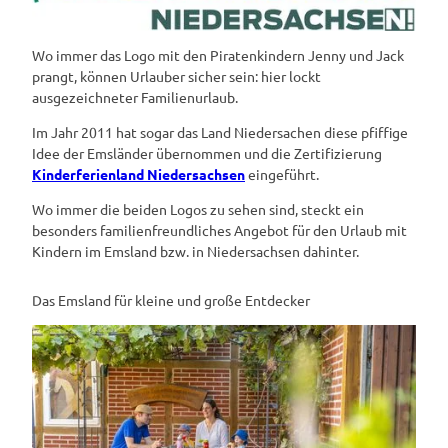
Wo immer das Logo mit den Piratenkindern Jenny und Jack
prangt, können Urlauber sicher sein: hier lockt
ausgezeichneter Familienurlaub.
Im Jahr 2011 hat sogar das Land Niedersachen diese pfiffige
Idee der Emsländer übernommen und die Zertifizierung
Kinderferienland Niedersachsen
eingeführt.
Wo immer die beiden Logos zu sehen sind, steckt ein
besonders familienfreundliches Angebot für den Urlaub mit
Kindern im Emsland bzw. in Niedersachsen dahinter.
Das Emsland für kleine und große Entdecker