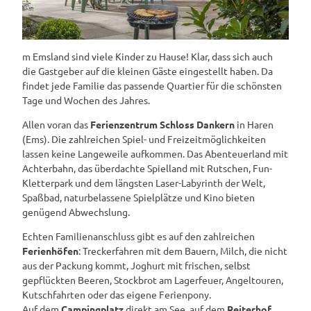
m Emsland sind viele Kinder zu Hause! Klar, dass sich auch
die Gastgeber auf die kleinen Gäste eingestellt haben. Da
findet jede Familie das passende Quartier für die schönsten
Tage und Wochen des Jahres.
Allen voran das
Ferienzentrum Schloss Dankern
in Haren
(Ems). Die zahlreichen Spiel- und Freizeitmöglichkeiten
lassen keine Langeweile aufkommen. Das Abenteuerland mit
Achterbahn, das überdachte Spielland mit Rutschen, Fun-
Kletterpark und dem längsten Laser-Labyrinth der Welt,
Spaßbad, naturbelassene Spielplätze und Kino bieten
genügend Abwechslung.
Echten Familienanschluss gibt es auf den zahlreichen
Ferienhöfen
: Treckerfahren mit dem Bauern, Milch, die nicht
aus der Packung kommt, Joghurt mit frischen, selbst
gepflückten Beeren, Stockbrot am Lagerfeuer, Angeltouren,
Kutschfahrten oder das eigene Ferienpony.
Auf dem
Campingplatz
direkt am See, auf dem
Reiterhof