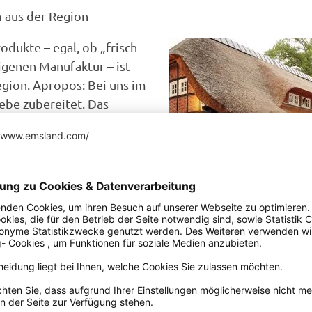
 aus der Region
dukte – egal, ob „frisch
igenen Manufaktur – ist
egion. Apropos: Bei uns im
ebe zubereitet. Das
eler Familienbetriebe wider,
nen überlieferter Rezepte
t, gebraten oder gedämpft
and haben Sie die Wahl
ts, gemütlichen
häusern bis hin zu
 Lassen Sie sich