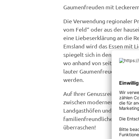
Gaumenfreuden mit Leckerem
Die Verwendung regionaler Pro
vom Feld“ oder aus der hause
eine Liebeserklärung an die R
Emsland wird das Essen mit Li
spiegelt sich in den Küchen vi
wo anhand von seit Generatio
lauter Gaumenfreuden gekoch
werden.
Auf Ihrer Genussreise im Emsl
zwischen modernen Restauran
Landgasthöfen und urigen Gast
familienfreundlichen Hofcafés.
überraschen!