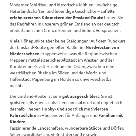
Moderner Schiffbau und historische Mühlen, urwüchsige
Naturlandschaften und lebendige Geschichte – auf
395
erlebnisreichen Kilometern der Emsland-Route
lernen Sie
das Radfahren in unserem grünen Emsland an der deutsch-
niederländischen Grenze kennen und lieben. Versprochen.
Viele Höhepunkte aber keine Steigungen: Auf dem Rundkurs
der Emsland-Route genießen Radler im
Nordwesten von
Niedersachsen
etappenweise, was die Region zwischen
Meppens mittelalterlicher Altstadt im Westen und der
Kornbrenner-Stadt Haselünne im Osten, zwischen dem
westfälischen Rheine im Süden und der Werft- und
Hafenstadt Papenburg im Norden so unverwechselbar
macht.
Die Emsland-Route ist sehr
gut ausgeschildert
. Sie ist
größtenteils eben, asphaltiert und autofrei und eignet sich
deshalb – neben
Hobby- und sportlich motivierten
Fahrradfahrern
– besonders für Anfänger und
Familien mit
Kindern
.
Faszinierende Landschaften, wunderbare Städte und Dörfer,
Sehenswürdigkeiten, viele Unterkünfte sowie