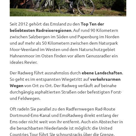
Seit 2012 gehört das Emsland zu den
Top Ten der
beliebtesten Radreiseregionen
. Auf rund 90 Kilometern
zwischen Salzbergen im Süden und Papenburg im Norden
und auf mehr als 50 Kilometern zwischen dem Naturpark
Moor-Veenland im Westen und dem Naturschutzgebiet
Hahnenmoor im Osten finden vor allem Genussradler ein
ideales Revier.
Der Radweg führt ausnahmslos durch
ebene Landschaften
.
So geht es im entspannten Wiegetritt auf
verkehrsarmen
Wegen
von Ort zu Ort. Der Radweg verläuft auf beinahe
durchgängig asphaltierten Straßen oder befestigten Forst-
und Feldwegen.
Oft radeln Sie parallel zu den Radfernwegen Rad-Route
Dortmund-Ems-Kanal und EmsRadweg direkt entlang der
Ems oder nicht weit von ihr entfernt. Auch ein Abstecher in
die benachbarten Niederlande ist möglich: die United
Countries Tour führt SIe schnurstracks über die Grenze.