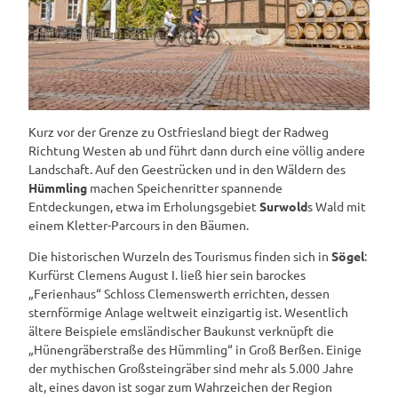
Kurz vor der Grenze zu Ostfriesland biegt der Radweg
Richtung Westen ab und führt dann durch eine völlig andere
Landschaft. Auf den Geestrücken und in den Wäldern des
Hümmling
machen Speichenritter spannende
Entdeckungen, etwa im Erholungsgebiet
Surwold
s Wald mit
einem Kletter-Parcours in den Bäumen.
Die historischen Wurzeln des Tourismus finden sich in
Sögel
:
Kurfürst Clemens August I. ließ hier sein barockes
„Ferienhaus“ Schloss Clemenswerth errichten, dessen
sternförmige Anlage weltweit einzigartig ist. Wesentlich
ältere Beispiele emsländischer Baukunst verknüpft die
„Hünengräberstraße des Hümmling“ in Groß Berßen. Einige
der mythischen Großsteingräber sind mehr als 5.000 Jahre
alt, eines davon ist sogar zum Wahrzeichen der Region