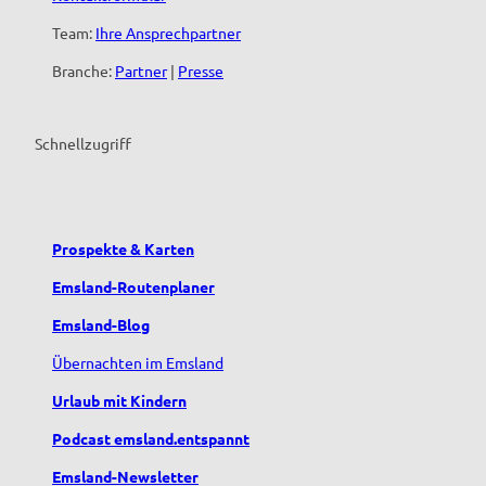
i
Team:
Ihre Ansprechpartner
t
Z
Branche:
Partner
|
Presse
e
l
t
Schnellzugriff
p
l
a
t
Prospekte & Karten
z
'
Emsland-Routenplaner
ö
f
Emsland-Blog
f
Übernachten im Emsland
n
e
Urlaub mit Kindern
n
Podcast emsland.entspannt
Emsland-Newsletter