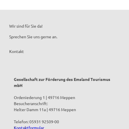
s
E
'
ö
)
m
D
f
'
s
i
f
ö
l
ö
n
f
a
z
Wir sind für Sie da!
e
f
n
e
n
Sprechen Sie uns gerne an.
n
d
s
e
'
a
n
ö
n
Kontakt
f
z
f
e
n
n
e
t
Gesellschaft zur Förderung des Emsland Tourismus
n
r
mbH
u
m
Ordeniederung 1 | 49716 Meppen
L
Besucheranschrift:
ü
Helter Damm 11a | 49716 Meppen
n
n
Telefon: 05931 92509-00
e
Kontaktformular
m