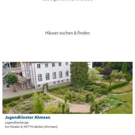
Häuser suchen & finden
D
e
t
a
i
l
s
e
i
Jugendkloster Ahmsen
Jugendkloster Ahmsen |
CC-BY-SA
t
Jugendherberge
Am Kloster 8, 49774 Lähden (Ahmsen)
e
'