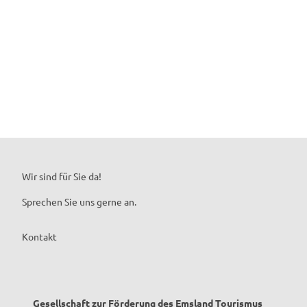
Wir sind für Sie da!
Emsland-Selfie
Jede Menge Selfie-Standorte für das perfekte Emsland-Foto.
Sprechen Sie uns gerne an.
Kontakt
Gesellschaft zur Förderung des Emsland Tourismus