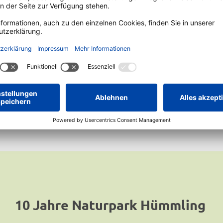
r verdeutlichen die
piel von Mensch und
eses wertvolle Naturerbe zu
r zu machen – durch
ausgebautes Netz an Rad- und Wanderwegen, die „Moor 
Zur Geburtstagsseite Bourtanger Moor
10 Jahre Naturpark Hümmling