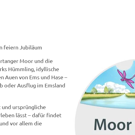
!
on feiern Jubiläum
urtanger Moor und die
rks Hümmling, idyllische
hen Auen von Ems und Hase –
ub oder Ausflug im Emsland
lt und ursprüngliche
leben lässt – dafür findet
 und vor allem die