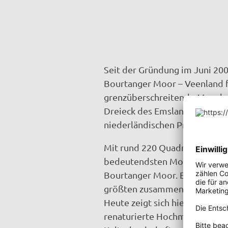
Seit der Gründung im Juni 200
Bourtanger Moor – Veenland f
grenzüberschreitende Moorla
Dreieck des Emslandes, der G
niederländischen Provinz Dre
Mit rund 220 Quadratkilomete
bedeutendsten Moorgebiete M
Bourtanger Moor. Einst gehör
größten zusammenhängenden
Heute zeigt sich hier eine Lan
renaturierte Hochmoorflächen