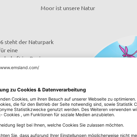
Moor ist unsere Natur
6 steht der Naturpark
ür eine
ndschaft im Regionen-
rafschaft Bentheim und der
nthe.
rn umfasst er eines der
itteleuropas – das
te dieses Gebiet zu den
 Hochmooren Europas.
dschaft im Wandel:
, offene