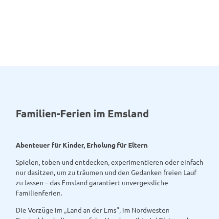
Ems-
Radweg
385 km Flussradeln
Familien-Ferien im Emsland
Abenteuer für Kinder, Erholung für Eltern
Spielen, toben und entdecken, experimentieren oder einfach
nur dasitzen, um zu träumen und den Gedanken freien Lauf
zu lassen – das Emsland garantiert unvergessliche
Familienferien.
Die Vorzüge im „Land an der Ems“, im Nordwesten