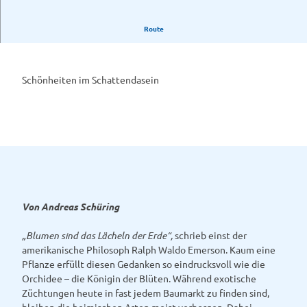
.
G
Route
e
f
l
e
Schönheiten im Schattendasein
c
k
t
e
s
K
n
a
Von Andreas Schüring
b
e
„Blumen sind das Lächeln der Erde“,
schrieb einst der
n
amerikanische Philosoph Ralph Waldo Emerson. Kaum eine
k
Pflanze erfüllt diesen Gedanken so eindrucksvoll wie die
r
Orchidee – die Königin der Blüten. Während exotische
a
Züchtungen heute in fast jedem Baumarkt zu finden sind,
u
bleiben die heimischen Arten meist verborgen. Dabei