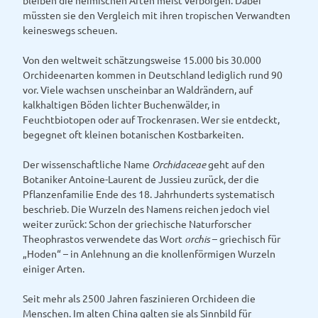
t
müssten sie den Vergleich mit ihren tropischen Verwandten
.
keineswegs scheuen.
J
P
Von den weltweit schätzungsweise 15.000 bis 30.000
G
Orchideenarten kommen in Deutschland lediglich rund 90
vor. Viele wachsen unscheinbar an Waldrändern, auf
kalkhaltigen Böden lichter Buchenwälder, in
Feuchtbiotopen oder auf Trockenrasen. Wer sie entdeckt,
begegnet oft kleinen botanischen Kostbarkeiten.
Der wissenschaftliche Name
Orchidaceae
geht auf den
Botaniker Antoine-Laurent de Jussieu zurück, der die
Pflanzenfamilie Ende des 18. Jahrhunderts systematisch
beschrieb. Die Wurzeln des Namens reichen jedoch viel
weiter zurück: Schon der griechische Naturforscher
Theophrastos verwendete das Wort
orchis
– griechisch für
„Hoden“ – in Anlehnung an die knollenförmigen Wurzeln
einiger Arten.
Seit mehr als 2500 Jahren faszinieren Orchideen die
Menschen. Im alten China galten sie als Sinnbild für