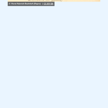
© Horst Heinrich Bechtluft (Repro) |
CC-BY-SA