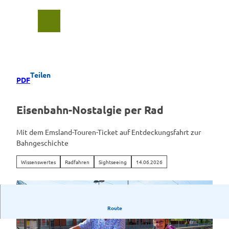
Z
u
Suche
Menü
m
I
n
h
a
Teilen
PDF
l
t
Eisenbahn-Nostalgie per Rad
Mit dem Emsland-Touren-Ticket auf Entdeckungsfahrt zur
Bahngeschichte
Wissenswertes
Radfahren
Sightseeing
14.06.2026
Route