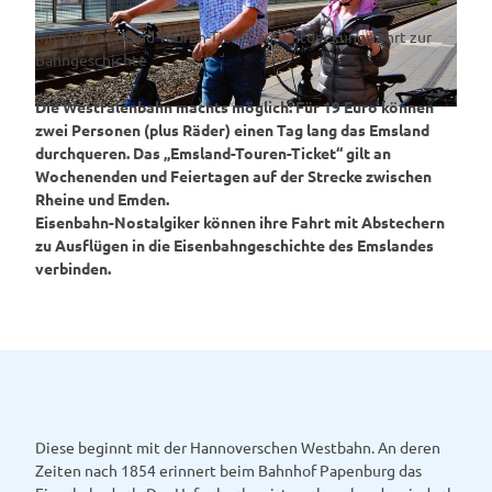
Mit dem Emsland-Touren-Ticket auf Entdeckungsfahrt zur
Bahngeschichte
Die Westfalenbahn machts möglich: Für 19 Euro können
© Emsland Tourismus GmbH |
CC-BY-SA
zwei Personen (plus Räder) einen Tag lang das Emsland
durchqueren. Das „Emsland-Touren-Ticket“ gilt an
Wochenenden und Feiertagen auf der Strecke zwischen
Rheine und Emden.
Eisenbahn-Nostalgiker können ihre Fahrt mit Abstechern
zu Ausflügen in die Eisenbahngeschichte des Emslandes
verbinden.
Diese beginnt mit der Hannoverschen Westbahn. An deren
Zeiten nach 1854 erinnert beim Bahnhof Papenburg das