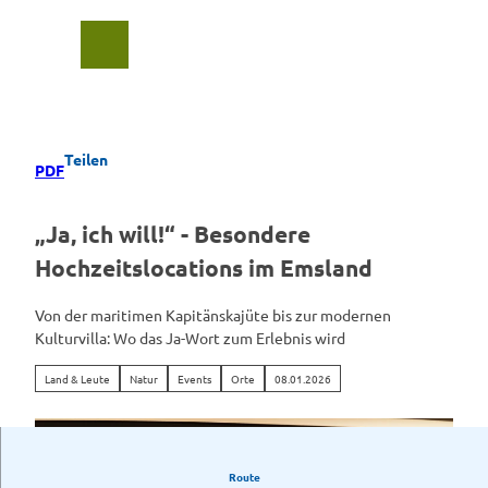
Z
u
Suche
Menü
m
I
n
h
a
Teilen
PDF
l
t
„Ja, ich will!“ - Besondere
Hochzeitslocations im Emsland
Von der maritimen Kapitänskajüte bis zur modernen
Kulturvilla: Wo das Ja-Wort zum Erlebnis wird
Land & Leute
Natur
Events
Orte
08.01.2026
Route