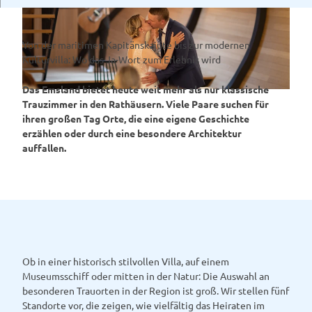
Von der maritimen Kapitänskajüte bis zur modernen
Kulturvilla: Wo das Ja-Wort zum Erlebnis wird
Das Emsland bietet heute weit mehr als nur klassische
© MEINEN & EDEN FOTOGRAFIE
Trauzimmer in den Rathäusern. Viele Paare suchen für
ihren großen Tag Orte, die eine eigene Geschichte
erzählen oder durch eine besondere Architektur
auffallen.
Ob in einer historisch stilvollen Villa, auf einem
Museumsschiff oder mitten in der Natur: Die Auswahl an
besonderen Trauorten in der Region ist groß. Wir stellen fünf
Standorte vor, die zeigen, wie vielfältig das Heiraten im