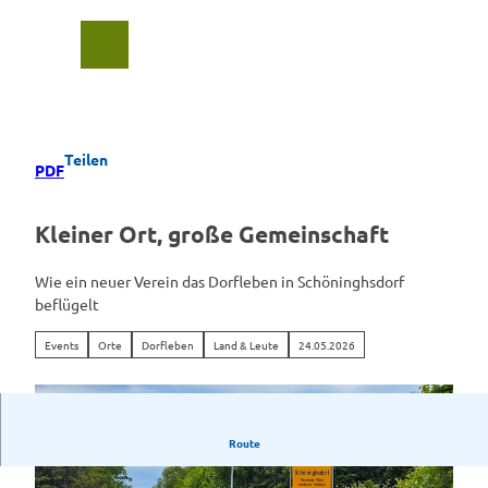
Z
u
Suche
Menü
m
I
n
h
a
Teilen
PDF
l
t
Kleiner Ort, große Gemeinschaft
Wie ein neuer Verein das Dorfleben in Schöninghsdorf
beflügelt
Events
Orte
Dorfleben
Land & Leute
24.05.2026
Route