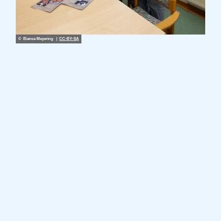
© Bianca Meyering |
CC-BY-SA