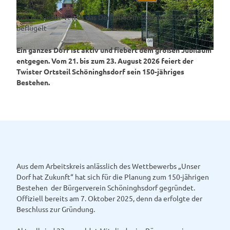
Wie ein neuer Verein das Dorfleben in Schöninghsdorf
beflügelt
Ein ganzes Dorf ist aktiv und fiebert dem großen Jubiläum
© Bianca Meyering |
CC-BY-SA
entgegen. Vom 21. bis zum 23. August 2026 feiert der
Twister Ortsteil Schöninghsdorf sein 150-jähriges
Bestehen.
Aus dem Arbeitskreis anlässlich des Wettbewerbs „Unser
Dorf hat Zukunft“ hat sich für die Planung zum 150-jährigen
Bestehen der Bürgerverein Schöninghsdorf gegründet.
Offiziell bereits am 7. Oktober 2025, denn da erfolgte der
Beschluss zur Gründung.