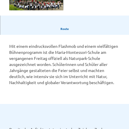
M
i
t
Route
e
i
n
Mit einem eindrucksvollen Flashmob und einem vielfältigen
e
Bühnenprogramm ist die Maria-Montessori-Schule am
m
vergangenen Freitag offiziell als Naturpark-Schule
F
ausgezeichnet worden. Schülerinnen und Schüler aller
l
Jahrgänge gestalteten die Feier selbst und machten
a
deutlich, wie intensiv sie sich im Unterricht mit Natur,
s
Nachhaltigkeit und globaler Verantwortung beschäftigen.
h
m
o
b
e
r
ö
f