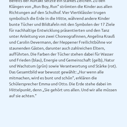
Bereits der Auftakt setzte ein starkes Zeichen. Zu den
f
Klängen von „Run Boy, Run“ strömten die Kinder aus allen
n
Richtungen auf den Schulhof. Vier Viertklässler trugen
e
symbolisch die Erde in die Mitte, während andere Kinder
n
bunte Tücher und Bildtafeln mit den Symbolen der 17 Ziele
d
für nachhaltige Entwicklung präsentierten und den Tanz
i
unter Anleitung von zwei Choreografinnen, Angelina Krauß
e
und Carolin Devermann, der Meppener Freilichtbühne vor
S
staunenden Gästen, darunter auch zahlreichen Eltern,
c
aufführten. Die Farben der Tücher stehen dabei für Wasser
h
und Frieden (blau), Energie und Gemeinschaft (gelb), Natur
ü
und Wachstum (grün) sowie Verantwortung und Stärke (rot).
l
Das Gesamtbild war bewusst gewählt: „Nur wenn alle
e
mitmachen, wird es bunt und schön“, erklären die
r
Schülersprecher Emma und Otto. Die Erde stehe dabei im
i
Mittelpunkt, denn „Sie gehört uns allen. Und wir alle müssen
n
auf sie achten.“
n
e
n
u
n