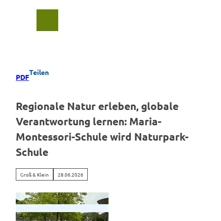
Z
u
Suche
Menü
m
I
n
h
a
Teilen
PDF
l
t
Regionale Natur erleben, globale
Verantwortung lernen: Maria-
Montessori-Schule wird Naturpark-
Schule
Groß & Klein
28.06.2026