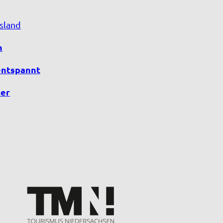
sland
n
entspannt
er