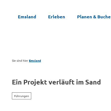
Z
u
Emsland
Erleben
Planen & Buch
m
I
n
h
a
l
t
Sie sind hier
Emsland
Ein Projekt verläuft im Sand
Führungen