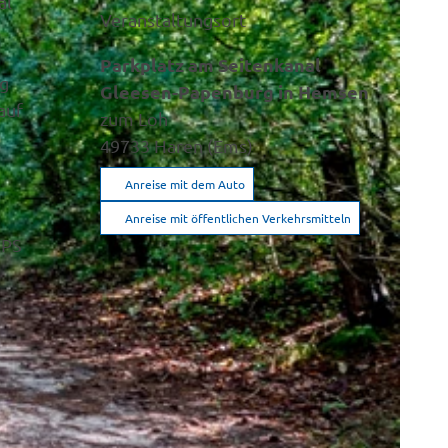
al“
Veranstaltungsort
,
Parkplatz am Seitenkanal
ng
Gleesen-Papenburg in Hemsen
auf
zum Loh
49733
Haren (Ems)
Anreise mit dem Auto
Anreise mit öffentlichen Verkehrsmitteln
GPS