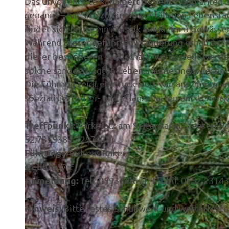
Das unvollendete Kanalbett des einst geplanten 
genannt – hat sich zu einem vielfältigen Lebensr
findet sich heute ein Mosaik aus kleinen Gewässe
Während dieser geführten Wanderung erhalten Nat
dieser besonderen Landschaft. Vorgestellt werden
solche sandgeprägten Lebensräume angewiesen s
Die Führung zeigt eindrucksvoll, wie aus einem u
spezialisierte Tier- und Pflanzenarten entstehen 
Treffpunkt:
Parkplatz am Seitenkanal Gleesen-P
52.735538 / 7297428)
Führung:
Andreas Rakers
Gebühr:
7 €
Anmeldung:
Tel.: 05936/1677, Mobil: 0152 2314
Hinweis:
Bitte festes Schuhwerk und wetterfeste