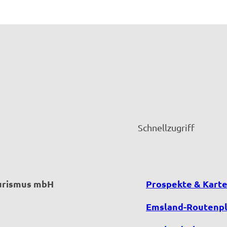
Schnellzugriff
ourismus mbH
Prospekte & Kart
Emsland-Routenp