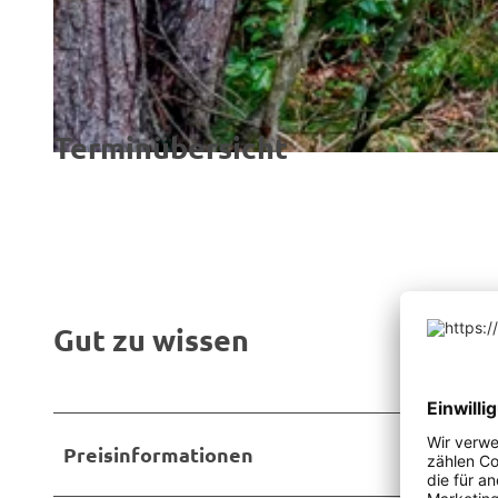
©
CC-BY-SA
Terminübersicht
© Naturpark Hümmling, Barbara van den Ham |
CC-BY-SA
Gut zu wissen
Preisinformationen