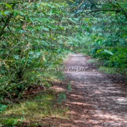
Seitenkanals Gleesen–Papenburg – auch „Ems-Seitenkan
aum entwickelt. Wo früher Wasserstraßen geplant waren
rn, offenen Sandflächen und Pionierstandorten.
urinteressierte Einblicke in die ökologische Bedeutu
 seltene Amphibien-, Insekten- und Pflanzenarten, die 
ind.
nvollendeten Bauprojekt ein wertvoller Rückzugsort für
konnte.
apenburg in Hemsen (am Ende der Straße „Zum Loh“). (
3614, E-Mail: andreas.rakers1@gmx.de
 Kleidung tragen!