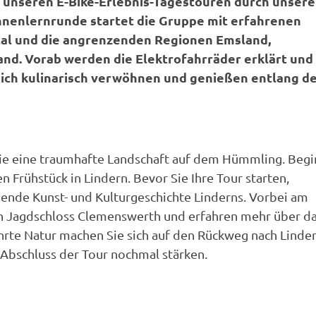
f unseren E-Bike-Erlebnis-Tagestouren durch unsere
nnenlernrunde startet die Gruppe mit erfahrenen
tal und die angrenzenden Regionen Emsland,
d. Vorab werden die Elektrofahrräder erklärt und
 sich kulinarisch verwöhnen und genießen entlang d
 Sie eine traumhafte Landschaft auf dem Hümmling. Beg
n Frühstück in Lindern. Bevor Sie Ihre Tour starten,
nende Kunst- und Kulturgeschichte Linderns. Vorbei am
n Jagdschloss Clemenswerth und erfahren mehr über d
rte Natur machen Sie sich auf den Rückweg nach Linder
 Abschluss der Tour nochmal stärken.