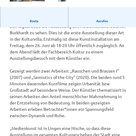
R
a
u
Unter dem Titel „Semiotics of the City“ ist vom 26. Juni bis
Route
Anrufen
s
20. August 2026 die Ausstellung des Medienkünstlers Daniel
c
Burkhardt zu sehen. Dies ist die erste Ausstellung dieser Art
h
in der Kulturvilla. Erstmalig ist diese Kunstinstallation am
e
Freitag, dem 26. Juni ab 18-20 Uhr öffentlich zugänglich. An
n
dem Abend lädt der Fachbereich Kultur zu einem
&
Ausstellungsbesuch mit dem Künstler ein.
B
r
Gezeigt werden zwei Arbeiten: „Rauschen und Brausen I“
a
(2007) und „Semiotics of the City“ (2020). Die beiden rund 5
u
Minuten dauernden Kurzfilme zeigen Urbanität bzw.
s
Großstadt auf besondere Weise. Der Künstler thematisiert in
e
seinen Arbeiten den Anteil menschlicher Wahrnehmung in
n
der Entstehung von Bedeutung. In beiden gezeigten
I
Arbeiten erleben Betrachter*innen ein Spannungsfeld
_
zwischen Dynamik und Ruhe.
0
3
„Medienkunst ist in Lingen eine Nische, so dass diese
.
Ausstellung im gesamten Kulturgeschehen der Stadt eine