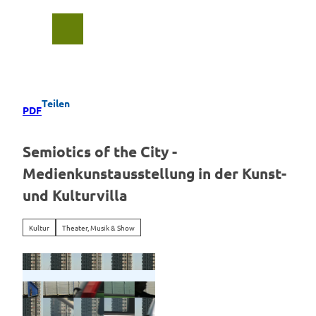
Z
u
Suche
Menü
m
I
n
h
a
Teilen
PDF
l
t
Semiotics of the City -
Medienkunstausstellung in der Kunst-
und Kulturvilla
Kultur
Theater, Musik & Show