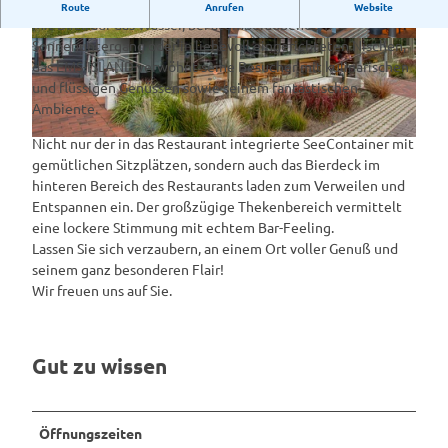
Deine Insel im Emsland!
Route
Anrufen
Website
Mit Blick auf das Wasser, bei atemberaubendem
Sonnenuntergang oder in liebevoll eingerichteten Nischen,
© Karl-Heinz Berger
© Karl-Heinz Berger
das EMS-ISLAND verwöhnt seine Besucher mit kulinarischen
und flüssigen Genüssen sowie seinem fantastischen
Ambiente.
Nicht nur der in das Restaurant integrierte SeeContainer mit
© Karl-Heinz Berger
gemütlichen Sitzplätzen, sondern auch das Bierdeck im
hinteren Bereich des Restaurants laden zum Verweilen und
Entspannen ein. Der großzügige Thekenbereich vermittelt
eine lockere Stimmung mit echtem Bar-Feeling.
Lassen Sie sich verzaubern, an einem Ort voller Genuß und
seinem ganz besonderen Flair!
Wir freuen uns auf Sie.
Gut zu wissen
Öffnungszeiten