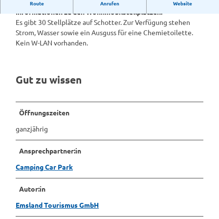
Wohnmobilstellplatz Teichstraße in Lingen (Ems)
Route
Anrufen
Website
Informationen zu den Wohnmobilstellplätzen:
Es gibt 30 Stellplätze auf Schotter. Zur Verfügung stehen
Strom, Wasser sowie ein Ausguss für eine Chemietoilette.
Kein W-LAN vorhanden.
Gut zu wissen
Öffnungszeiten
ganzjährig
Ansprechpartner:in
Camping Car Park
Autor:in
Emsland Tourismus GmbH