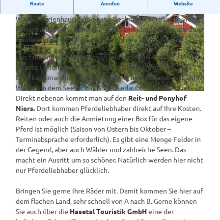
Erholen Sie sich in eines unserer Ferienhäuser!
Route
Anrufen
Website
Wir, die Ferienhausvermietung-Beckmann, vermieten vier
Ferienhäuser im schönen Emsland. Direkt an der Grenze zum
Landkreis Grafschaft-Bentheim und den Niederlanden.
Das Emsland ist wunderschön und hat eine Menge zu bieten.
Unsere Ferienhäuser liegen direkt an einem großen See.
f
Dort kann man mit den hauseigenen Tretbooten direkt aufs
e
Wasser. In dem See ist das Angeln erlaubt und kostenfrei.
r
f
Direkt nebenan kommt man auf den
Reit- und Ponyhof
i
e
Niers.
Dort kommen Pferdeliebhaber direkt auf Ihre Kosten.
e
r
Reiten oder auch die Anmietung einer Box für das eigene
n
i
Pferd ist möglich (Saison von Ostern bis Oktober –
h
e
Terminabsprache erforderlich). Es gibt eine Menge Felder in
a
n
der Gegend, aber auch Wälder und zahlreiche Seen. Das
u
h
macht ein Ausritt um so schöner. Natürlich werden hier nicht
s
a
nur Pferdeliebhaber glücklich.
1
u
s
Bringen Sie gerne Ihre Räder mit. Damit kommen Sie hier auf
-
dem flachen Land, sehr schnell von A nach B. Gerne können
2
Sie auch über die
Hasetal Touristik GmbH
eine der