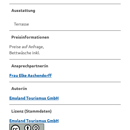
e
Ausstattung
n
d
o
Terrasse
r
f
Preisinformationen
f
Preise auf Anfrage,
Bettwäsche inkl.
Ansprechpartner:in
Frau Elke Aschendorff
Autor:in
Emsland Tourismus GmbH
Lizenz (Stammdaten)
Emsland Tourismus GmbH