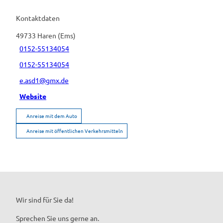
Kontaktdaten
49733
Haren (Ems)
0152-55134054
0152-55134054
e.asd1@gmx.de
Website
Anreise mit dem Auto
Anreise mit öffentlichen Verkehrsmitteln
Wir sind für Sie da!
Sprechen Sie uns gerne an.