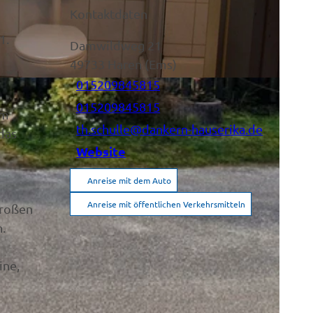
Kontaktdaten
1.
Damwildweg 21
49733
Haren (Ems)
015209845815
015209845815
em
th.schulle@dankern-hauserika.de
das
Website
Anreise mit dem Auto
Anreise mit öffentlichen Verkehrsmitteln
großen
.
ine,