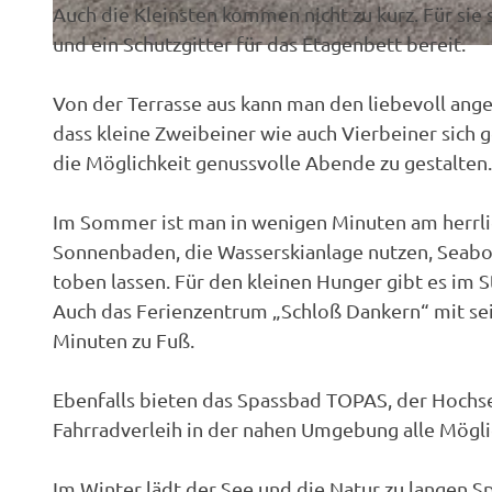
Auch die Kleinsten kommen nicht zu kurz. Für sie 
und ein Schutzgitter für das Etagenbett bereit.
© Thomas Schulz
Von der Terrasse aus kann man den liebevoll ange
dass kleine Zweibeiner wie auch Vierbeiner sich 
die Möglichkeit genussvolle Abende zu gestalten.
Im Sommer ist man in wenigen Minuten am herrli
Sonnenbaden, die Wasserskianlage nutzen, Seab
toben lassen. Für den kleinen Hunger gibt es im S
Auch das Ferienzentrum „Schloß Dankern“ mit sein
Minuten zu Fuß.
Ebenfalls bieten das Spassbad TOPAS, der Hochsei
Fahrradverleih in der nahen Umgebung alle Mögli
Im Winter lädt der See und die Natur zu langen 