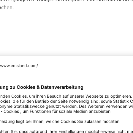
achen.
g
6