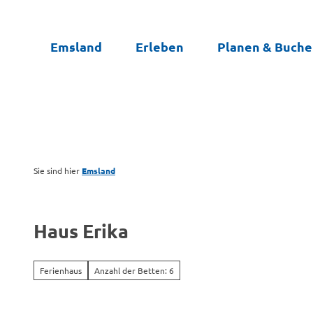
Z
u
Emsland
Erleben
Planen & Buch
m
I
n
h
a
l
t
Sie sind hier
Emsland
Haus Erika
Ferienhaus
Anzahl der Betten: 6