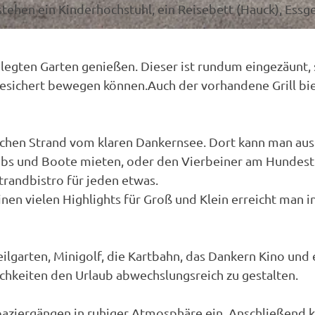
stehen ein Kinderhochstuhl, ein Reisebett (Hauck), Essge
legten Garten genießen. Dieser ist rundum eingezäunt,
gesichert bewegen können.Auch der vorhandene Grill bi
chen Strand vom klaren Dankernsee. Dort kann man aus
obs und Boote mieten, oder den Vierbeiner am Hundes
trandbistro für jeden etwas.
en vielen Highlights für Groß und Klein erreicht man i
lgarten, Minigolf, die Kartbahn, das Dankern Kino und 
chkeiten den Urlaub abwechslungsreich zu gestalten.
Spaziergängen in ruhiger Atmosphäre ein. Anschließend 