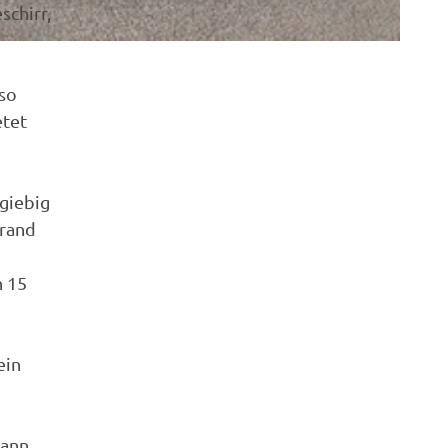
schirr,
 so
etet
giebig
trand
n 15
ein
kann