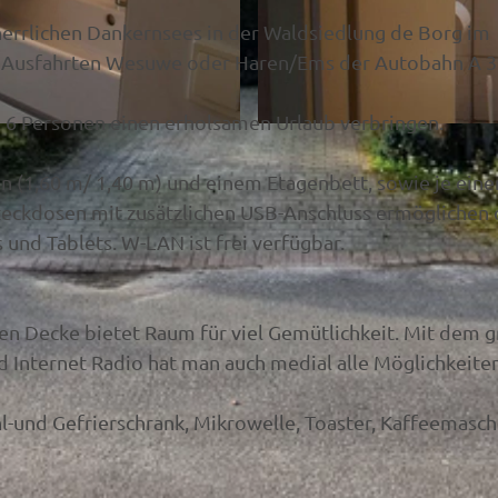
 herrlichen Dankernsees in der Waldsiedlung de Borg im
ie Ausfahrten Wesuwe oder Haren/Ems der Autobahn A 3
 6 Personen einen erholsamen Urlaub verbringen.
© Thomas Schulz
n (1,60 m/ 1,40 m) und einem Etagenbett, sowie je ein
Steckdosen mit zusätzlichen USB-Anschluss ermöglichen 
und Tablets. W-LAN ist frei verfügbar.
en Decke bietet Raum für viel Gemütlichkeit. Mit dem 
d Internet Radio hat man auch medial alle Möglichkeiten
hl-und Gefrierschrank, Mikrowelle, Toaster, Kaffeemasch