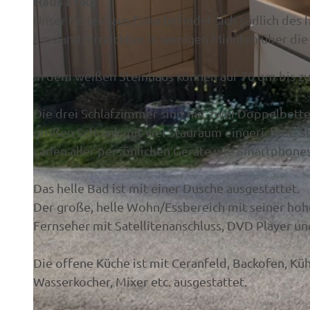
Haus Erika
Unser Ferienhaus Erika befindet sich südlich des
Emsland. Erreichbar in wenigen Minuten über d
In dem weißen Steinhaus können auf 70 qm bis zu
© Thomas Schulz
Die drei Schlafzimmer sind mit zwei Doppelbette
großen Schrank mit viel Stauraum eingerichtet. 
Laden aller persönlichen Geräte wie Smartphones 
Das helle Bad ist mit einer Dusche ausgestattet.
Der große, helle Wohn/Essbereich mit seiner hoh
Fernseher mit Satellitenanschluss, DVD Player un
Die offene Küche ist mit Ceranfeld, Backofen, Kü
Wasserkocher, Mixer etc. ausgestattet.