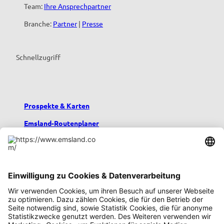
Team:
Ihre Ansprechpartner
Branche:
Partner
|
Presse
Schnellzugriff
Prospekte & Karten
Emsland-Routenplaner
Emsland-Blog
Übernachten im Emsland
Urlaub mit Kindern
Podcast emsland.entspannt
Emsland-Newsletter