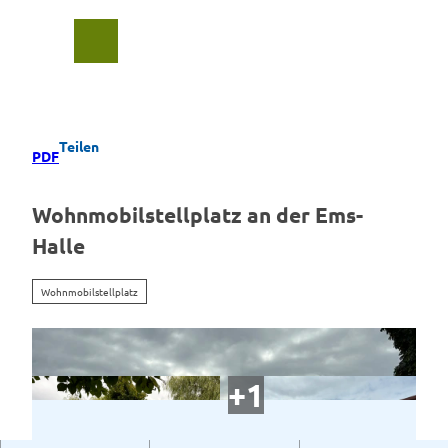
Z
u
Suche
Menü
m
I
n
h
a
Teilen
PDF
l
t
Wohnmobilstellplatz an der Ems-
Halle
Wohnmobilstellplatz