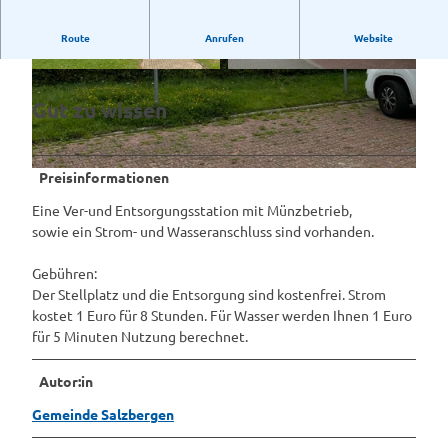
Die Anzahl der Übernachtungen ist auf max. 3 Tage begrenzt.
Route
Anrufen
Website
©
CC-BY-SA
©
CC-BY-SA
Gut zu wissen
Preisinformationen
©
CC-BY-SA
Eine Ver-und Entsorgungsstation mit Münzbetrieb,
sowie ein Strom- und Wasseranschluss sind vorhanden.
Gebühren:
Der Stellplatz und die Entsorgung sind kostenfrei. Strom
kostet 1 Euro für 8 Stunden. Für Wasser werden Ihnen 1 Euro
für 5 Minuten Nutzung berechnet.
Autor:in
Gemeinde Salzbergen