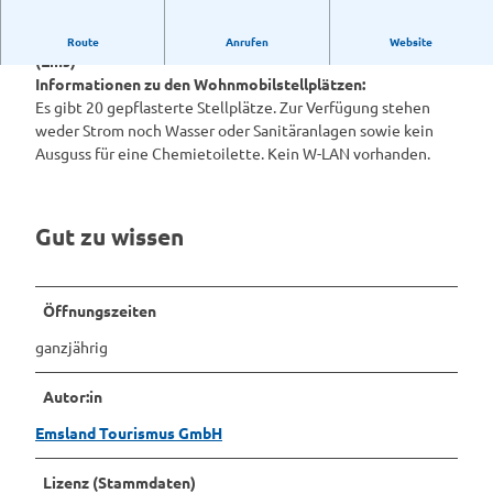
Wohnmobilstellplatz Sportzentrum Emspark in Rhede
Route
Anrufen
Website
(Ems)
Informationen zu den Wohnmobilstellplätzen:
Es gibt 20 gepflasterte Stellplätze. Zur Verfügung stehen
weder Strom noch Wasser oder Sanitäranlagen sowie kein
Ausguss für eine Chemietoilette. Kein W-LAN vorhanden.
Gut zu wissen
Öffnungszeiten
ganzjährig
Autor:in
Emsland Tourismus GmbH
Lizenz (Stammdaten)