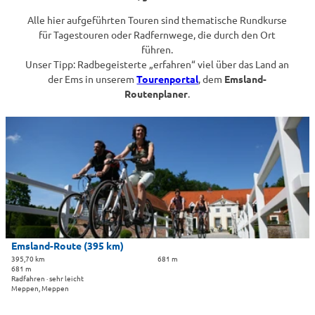
Alle hier aufgeführten Touren sind thematische Rundkurse
für Tagestouren oder Radfernwege, die durch den Ort
führen.
Unser Tipp: Radbegeisterte „erfahren“ viel über das Land an
der Ems in unserem
Tourenportal
, dem
Emsland-
Routenplaner
.
D
e
t
a
i
l
s
e
i
Emsland-Route (395 km)
t
395,70 km
681 m
681 m
e
Radfahren · sehr leicht
'
Meppen, Meppen
E