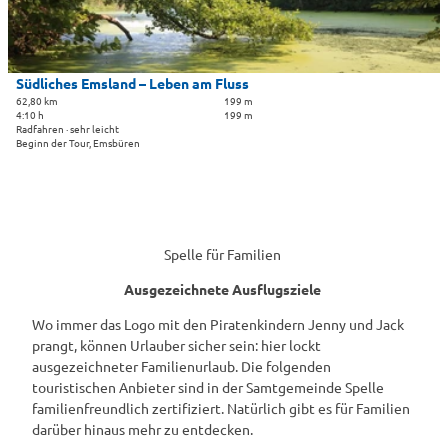
-
l
e
D
s
n
a
e
g
i
Südliches Emsland – Leben am Fluss
-
t
62,80 km
199 m
T
4:10 h
199 m
e
Radfahren · sehr leicht
o
'
Beginn der Tour, Emsbüren
u
S
r
ü
'
d
ö
l
f
i
Spelle für Familien
f
c
n
h
Ausgezeichnete Ausflugsziele
e
e
n
Wo immer das Logo mit den Piratenkindern Jenny und Jack
s
prangt, können Urlauber sicher sein: hier lockt
E
ausgezeichneter Familienurlaub. Die folgenden
m
touristischen Anbieter sind in der Samtgemeinde Spelle
s
familienfreundlich zertifiziert. Natürlich gibt es für Familien
l
darüber hinaus mehr zu entdecken.
a