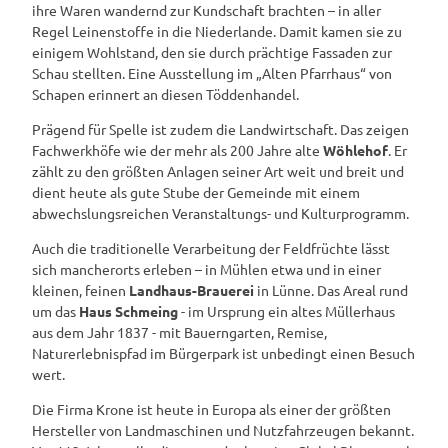
ihre Waren wandernd zur Kundschaft brachten – in aller
Regel Leinenstoffe in die Niederlande. Damit kamen sie zu
einigem Wohlstand, den sie durch prächtige Fassaden zur
Schau stellten. Eine Ausstellung im „Alten Pfarrhaus“ von
Schapen erinnert an diesen Töddenhandel.
Prägend für Spelle ist zudem die Landwirtschaft. Das zeigen
Fachwerkhöfe wie der mehr als 200 Jahre alte
Wöhlehof
. Er
zählt zu den größten Anlagen seiner Art weit und breit und
dient heute als gute Stube der Gemeinde mit einem
abwechslungsreichen Veranstaltungs- und Kulturprogramm.
Auch die traditionelle Verarbeitung der Feldfrüchte lässt
sich mancherorts erleben – in Mühlen etwa und in einer
kleinen, feinen
Landhaus-Brauerei
in Lünne. Das Areal rund
um das
Haus Schmeing
- im Ursprung ein altes Müllerhaus
aus dem Jahr 1837 - mit Bauerngarten, Remise,
Naturerlebnispfad im Bürgerpark ist unbedingt einen Besuch
wert.
Die Firma Krone ist heute in Europa als einer der größten
Hersteller von Landmaschinen und Nutzfahrzeugen bekannt.