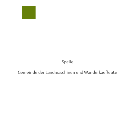
Z
u
Suche
Menü
m
I
n
h
a
l
t
Spelle
Gemeinde der Landmaschinen und Wanderkaufleute