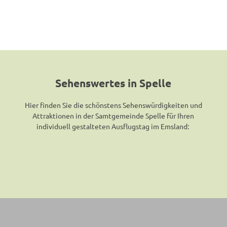
n
d
–
L
e
b
e
n
Sehenswertes in Spelle
a
m
Hier finden Sie die schönstens Sehenswürdigkeiten und
F
Attraktionen in der Samtgemeinde Spelle für Ihren
l
individuell gestalteten Ausflugstag im Emsland:
u
s
s
'
ö
f
f
n
e