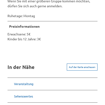
Wenn Sie mit einer größeren Gruppe kommen möchten,
e
dürfen Sie sich auch gerne anmelden.
n
Ruhetage: Montag
Preisinformationen
Erwachsene: 5€
Kinder bis 12 Jahre: 3€
In der Nähe
Auf der Karte anschauen
Veranstaltung
Sehenswertes