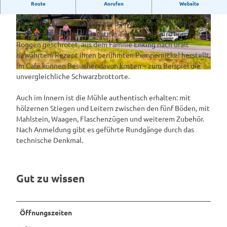
Enking's Mühle in Emsbüren
Route
Anrufen
Website
Die alte hölzerne Bockwindmühle war baufällig, errichtete
man 1802 dieses dauerhaftere Bauwerk: fünf Stockwerke
E
© Martina Alfers
hoch aus Bentheimer Sandstein. Seit damals wird hier
n
Roggen geschrotet, aus dem Familie Enking nach uralt
k
bewährtem Rezept ihren berühmten Pumpernickel herstellt.
i
Im Café können Besucher davon kosten – zum Beispiel die
n
© www.schoening-fotodesign.de, Schöning Fotodesign Inh. Tim Heinrich
unvergleichliche Schwarzbrottorte.
g
´
Auch im Innern ist die Mühle authentisch erhalten: mit
s
hölzernen Stiegen und Leitern zwischen den fünf Böden, mit
M
Mahlstein, Waagen, Flaschenzügen und weiterem Zubehör.
ü
Nach Anmeldung gibt es geführte Rundgänge durch das
h
technische Denkmal.
l
e
Gut zu wissen
Öffnungszeiten