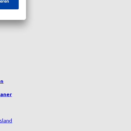
en
laner
sland