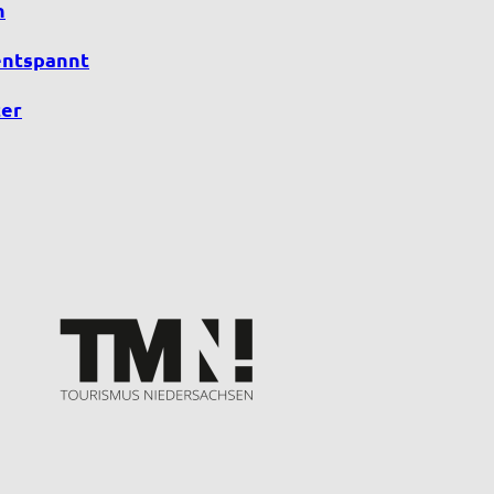
n
entspannt
er