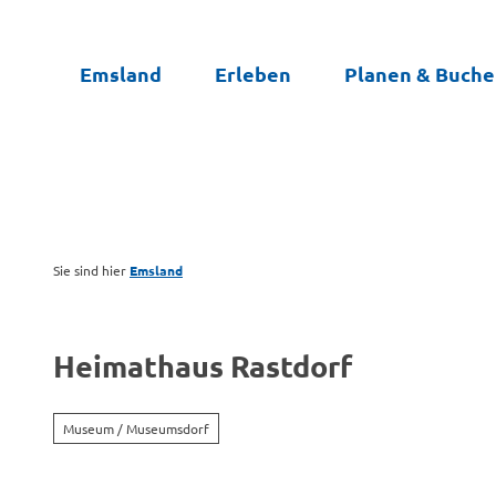
Z
u
Emsland
Erleben
Planen & Buch
m
I
n
h
a
l
t
Sie sind hier
Emsland
Heimathaus Rastdorf
Museum / Museumsdorf