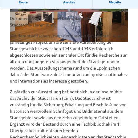
Ausstellung über die polnische Vergangenheit Harens nach
Route
Anrufen
Website
dem Zweiten Weltkrieg
© Inselmühle Haren |
CC-BY-SA
© Inselmühle Haren |
CC-BY-SA
Dokumentationszentrum Haren/Maczków
Stadtarchiv Haren (Ems)
Mit dem städtischen „Haus der Harener Geschichte“ ist ein
jahrelanges Projekt um die sensible Aufarbeitung der
© Inselmühle Haren |
CC-BY-SA
Stadtgeschichte zwischen 1945 und 1948 erfolgreich
abgeschlossen sowie ein zentraler Ort für die Recherche zur
älteren und jüngeren Vergangenheit der Stadt gefunden
worden. Das Ausstellungsthema rund um die „polnischen
Jahre“ der Stadt war zuletzt mehrfach auf großes nationales
und internationales Interesse gestoßen.
Zusätzlich zur Ausstellung befindet sich in der Inselmühle
das Archiv der Stadt Haren (Ems). Das Stadtarchiv ist
zuständig für die Sicherung, Erhaltung und Erschließung von
historisch wertvollem Schriftgut und Bildmaterial aus dem
Stadtgebiet sowie aus den zehn zugehörigen Ortsteilen.
Ergänzt wird der Bestand durch eine Fachbibliothek im 1.
Obergeschoss mit entsprechenden
Recherchemöglichkeiten. Angeschlossen an das Stadtarchiv