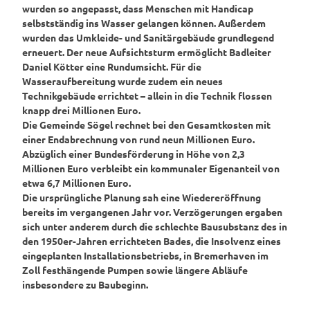
wurden so angepasst, dass Menschen mit Handicap
selbstständig ins Wasser gelangen können. Außerdem
wurden das
Umkleide- und Sanitärgebäude
grundlegend
erneuert. Der neue Aufsichtsturm ermöglicht Badleiter
Daniel Kötter
eine Rundumsicht. Für die
Wasseraufbereitung wurde zudem ein neues
Technikgebäude
errichtet – allein in die Technik flossen
knapp
drei Millionen Euro
.
Die Gemeinde Sögel rechnet bei den Gesamtkosten mit
einer Endabrechnung von rund
neun Millionen Euro
.
Abzüglich einer
Bundesförderung
in Höhe von
2,3
Millionen Euro
verbleibt ein kommunaler Eigenanteil von
etwa
6,7 Millionen Euro
.
Die ursprüngliche Planung sah eine Wiedereröffnung
bereits im vergangenen Jahr vor. Verzögerungen ergaben
sich unter anderem durch die
schlechte Bausubstanz
des in
den 1950er-Jahren errichteten Bades, die
Insolvenz
eines
eingeplanten Installationsbetriebs, in Bremerhaven im
Zoll
festhängende Pumpen sowie längere Abläufe
insbesondere zu Baubeginn.