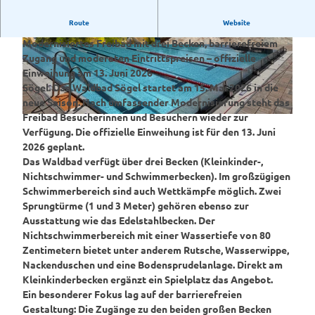
Route
Website
Waldbad Sögel öffnet am 15. Mai 2026
Modernisiertes Freibad mit drei Becken, barrierefreiem
©
CC-BY-SA
©
CC-BY-SA
Zugang und moderaten Eintrittspreisen – offizielle
Einweihung am 13. Juni 2026
Sögel.
Das Waldbad Sögel startet am
15. Mai 2026
in die
neue Saison. Nach umfassender Modernisierung steht das
Freibad Besucherinnen und Besuchern wieder zur
©
CC-BY-SA
Verfügung. Die
offizielle Einweihung
ist für den
13. Juni
2026
geplant.
Das Waldbad verfügt über
drei Becken
(Kleinkinder-,
Nichtschwimmer- und Schwimmerbecken). Im großzügigen
Schwimmerbereich sind auch
Wettkämpfe
möglich. Zwei
Sprungtürme (1 und 3 Meter) gehören ebenso zur
Ausstattung wie das Edelstahlbecken. Der
Nichtschwimmerbereich mit einer Wassertiefe von 80
Zentimetern bietet unter anderem
Rutsche, Wasserwippe,
Nackenduschen
und eine
Bodensprudelanlage
. Direkt am
Kleinkinderbecken ergänzt ein
Spielplatz
das Angebot.
Ein besonderer Fokus lag auf der
barrierefreien
Gestaltung
: Die Zugänge zu den beiden großen Becken