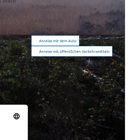
m Wald
Kontaktdaten
.
hier
Lange Straße
49767
Twist
ls
Anreise mit dem Auto
n 19
Anreise mit öffentlichen Verkehrsmitteln
pe
s man
.
ge
ier die
n