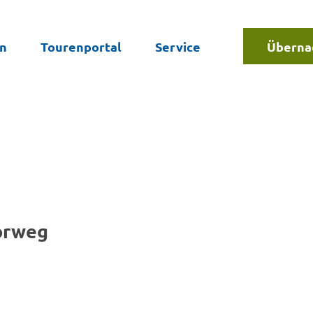
en
Tourenportal
Service
Überna
Suche
orweg