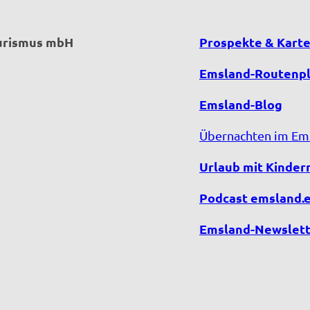
ourismus mbH
Prospekte & Kart
Emsland-Routenp
Emsland-Blog
Übernachten im Em
Urlaub mit Kinder
Podcast emsland.
Emsland-Newslett
F
Y
I
T
a
o
n
i