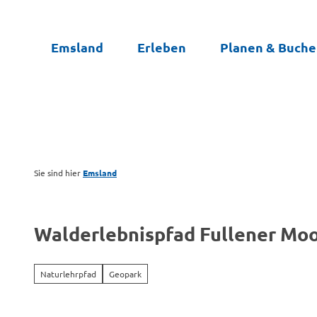
Z
u
Emsland
Erleben
Planen & Buch
m
I
n
h
a
l
t
Sie sind hier
Emsland
Walderlebnispfad Fullener Mo
Naturlehrpfad
Geopark