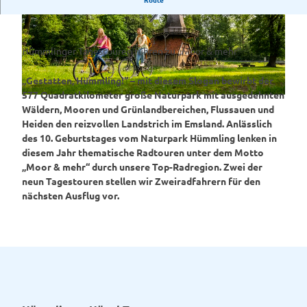
Hümmlinger Tagestouren führen zu „Moor & mehr“
„Gestatten, Hümmling!“ – mit diesem Slogan bewirbt der
577 Quadratkilometer große Naturpark mit ausgedehnten
© Emsland Tourismus GmbH, Schöning Fotodesign |
CC-BY-SA
Wäldern, Mooren und Grünlandbereichen, Flussauen und
Heiden den reizvollen Landstrich im Emsland. Anlässlich
des 10. Geburtstages vom Naturpark Hümmling lenken in
diesem Jahr thematische Radtouren unter dem Motto
„Moor & mehr“ durch unsere Top-Radregion. Zwei der
neun Tagestouren stellen wir Zweiradfahrern für den
nächsten Ausflug vor.