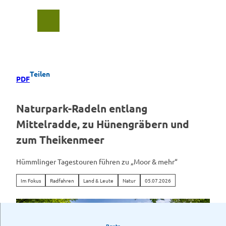
Z
u
Suche
Menü
m
I
n
h
a
Teilen
PDF
l
t
Naturpark-Radeln entlang
Mittelradde, zu Hünengräbern und
zum Theikenmeer
Hümmlinger Tagestouren führen zu „Moor & mehr“
Im Fokus
Radfahren
Land & Leute
Natur
05.07.2026
Route