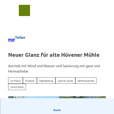
Z
u
Suche
Menü
m
I
n
h
a
Teilen
PDF
l
t
Neuer Glanz für alte Hüvener Mühle
Antrieb mit Wind und Wasser und Sanierung mit ganz viel
Heimatliebe
Im Fokus
Museen
Sightseeing
Land & Leute
Sehenswertes
24.05.2026
Route