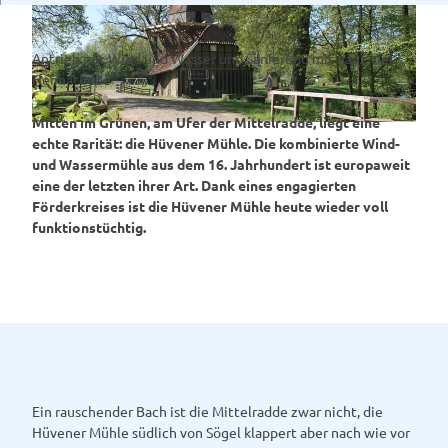
Antrieb mit Wind und Wasser und Sanierung mit ganz viel
Heimatliebe
Mitten im Grünen, am Ufer der Mittelradde, liegt eine
© Emsland Tourismus GmbH |
CC-BY-SA
echte Rarität: die Hüvener Mühle. Die kombinierte Wind-
und Wassermühle aus dem 16. Jahrhundert ist europaweit
eine der letzten ihrer Art. Dank eines engagierten
Förderkreises ist die Hüvener Mühle heute wieder voll
funktionstüchtig.
Ein rauschender Bach ist die Mittelradde zwar nicht, die
Hüvener Mühle südlich von Sögel klappert aber nach wie vor