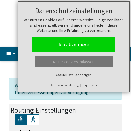
Datenschutzeinstellungen
Suche
Menü
Wir nutzen Cookies auf unserer Website. Einige von ihnen
sind essenziell, während andere uns helfen, diese
Website und Ihre Erfahrung zu verbessern.
Ich akzeptiere
Keine Cookies zulassen
Eigene Tour erstellen
Cookie Details anzeigen
Wir arbeiten ständig an dieser Seite und stellen
Datenschutzerklärung
Impressum
Ihnen Verbesserungen zur Verfügung!
Routing Einstellungen