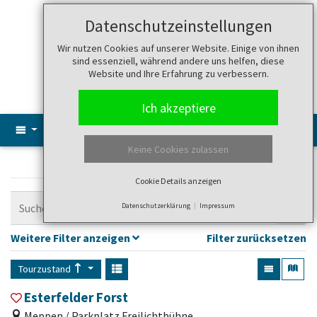
Datenschutzeinstellungen
Suche
Menü
Wir nutzen Cookies auf unserer Website. Einige von ihnen
sind essenziell, während andere uns helfen, diese
Website und Ihre Erfahrung zu verbessern.
Ich akzeptiere
Keine Cookies zulassen
Tourentipps: Wandern
Cookie Details anzeigen
Datenschutzerklärung
Impressum
Weitere Filter anzeigen
Filter zurücksetzen
Tourzustand
Esterfelder Forst
Meppen / Parkplatz Freilichtbühne