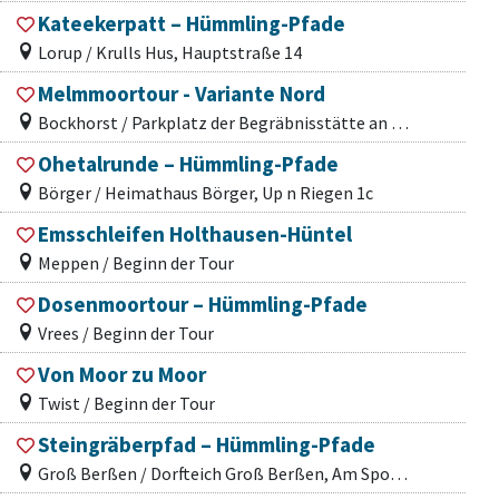
Kateekerpatt – Hümmling-Pfade
Lorup / Krulls Hus, Hauptstraße 14
Melmmoortour - Variante Nord
Bockhorst / Parkplatz der Begräbnisstätte an der B401
Ohetalrunde – Hümmling-Pfade
Börger / Heimathaus Börger, Up n Riegen 1c
Emsschleifen Holthausen-Hüntel
Meppen / Beginn der Tour
Dosenmoortour – Hümmling-Pfade
Vrees / Beginn der Tour
Von Moor zu Moor
Twist / Beginn der Tour
Steingräberpfad – Hümmling-Pfade
Groß Berßen / Dorfteich Groß Berßen, Am Sportplatz