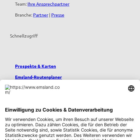
Team:
Ihre Ansprechpartner
Branche:
Partner
|
Presse
Schnellzugriff
Prospekte & Karten
Emsland-Routenplaner
Emsland-Blog
Übernachten im Emsland
Urlaub mit Kindern
Podcast emsland.entspannt
Emsland-Newsletter