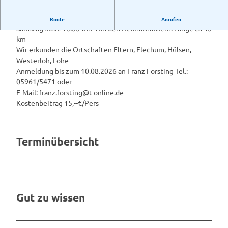
Ganztages – Fahrradtour- Häppchenweise
Route
Anrufen
Samstag Start 10:00 Uhr von den Heimathäusern. Länge ca 40
km
Wir erkunden die Ortschaften Eltern, Flechum, Hülsen,
Westerloh, Lohe
Anmeldung bis zum 10.08.2026 an Franz Forsting Tel.:
05961/5471 oder
E-Mail: franz.forsting@t-online.de
Kostenbeitrag 15,--€/Pers
Terminübersicht
Gut zu wissen