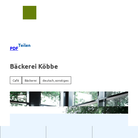
Z
u
Suche
Menü
m
I
n
h
a
Teilen
PDF
l
t
Bäckerei Köbbe
Café
Bäckerei
deutsch, sonstiges