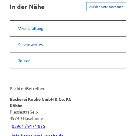
In der Nähe
Auf der Karte anschauen
Veranstaltung
Sehenswertes
Touren
Pächter/Betreiber
Bäckerei Köbbe GmbH & Co. KG
Köbbe
Plessestraße 6
49740
Haselünne
05961 / 9171 875
info@baeckerei-koebbe.de