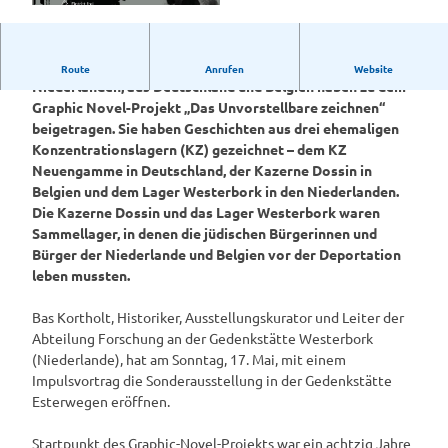
© Buchcover „Picturing the Unimaginable“ (Fo
to: Verlag Scratch Books)
Zehn zeitgenössische Zeichnerinnen und Zeichner aus den
Route
Anrufen
Website
Niederlanden, aus Deutschland und Belgien haben zu dem
Graphic Novel-Projekt „Das Unvorstellbare zeichnen“
beigetragen. Sie haben Geschichten aus drei ehemaligen
Konzentrationslagern (KZ) gezeichnet – dem KZ
Neuengamme in Deutschland, der Kazerne Dossin in
Belgien und dem Lager Westerbork in den Niederlanden.
Die Kazerne Dossin und das Lager Westerbork waren
Sammellager, in denen die jüdischen Bürgerinnen und
Bürger der Niederlande und Belgien vor der Deportation
leben mussten.
Bas Kortholt, Historiker, Ausstellungskurator und Leiter der
Abteilung Forschung an der Gedenkstätte Westerbork
(Niederlande), hat am Sonntag, 17. Mai, mit einem
Impulsvortrag die Sonderausstellung in der Gedenkstätte
Esterwegen eröffnen.
Startpunkt des Graphic-Novel-Projekts war ein achtzig Jahre