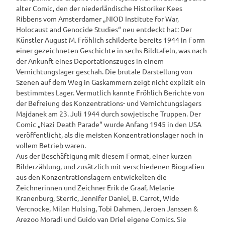
alter Comic, den der niederländische Historiker Kees
Ribbens vom Amsterdamer „NIOD Institute for War,
Holocaust and Genocide Studies“ neu entdeckt hat: Der
Künstler August M. Fröhlich schilderte bereits 1944 in Form
einer gezeichneten Geschichte in sechs Bildtafeln, was nach
der Ankunft eines Deportationszuges in einem
Vernichtungslager geschah. Die brutale Darstellung von
Szenen auf dem Weg in Gaskammern zeigt nicht explizit ein
bestimmtes Lager. Vermutlich kannte Fröhlich Berichte von
der Befreiung des Konzentrations- und Vernichtungslagers
Majdanek am 23. Juli 1944 durch sowjetische Truppen. Der
Comic „Nazi Death Parade“ wurde Anfang 1945 in den USA
veröffentlicht, als die meisten Konzentrationslager noch in
vollem Betrieb waren.
Aus der Beschäftigung mit diesem Format, einer kurzen
Bilderzählung, und zusätzlich mit verschiedenen Biografien
aus den Konzentrationslagern entwickelten die
Zeichnerinnen und Zeichner Erik de Graaf, Melanie
Kranenburg, Sterric, Jennifer Daniel, B. Carrot, Wide
Vercnocke, Milan Hulsing, Tobi Dahmen, Jeroen Janssen &
Arezoo Moradi und Guido van Driel eigene Comics. Sie