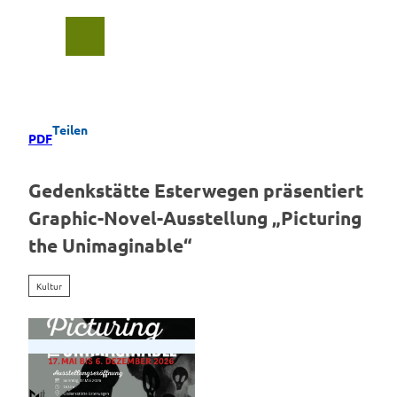
Z
u
Suche
Menü
m
I
n
h
a
Teilen
PDF
l
t
Gedenkstätte Esterwegen präsentiert
Graphic-Novel-Ausstellung „Picturing
the Unimaginable“
Kultur