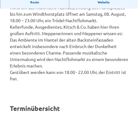
Trödel-Nachtflohmarkt
Route
Website
Rund um das historische Rathaus, entlang des Marktplatzes
bis hin zum Windthorstplatz öffnet am Samstag, 08. August,
18.00 – 23.00 Uhr, ein Trödel-Nachtflohmarkt.
Kellerfunde, Ausgedientes, Kitsch & Co. haben hier ihren
großen Auftritt. Meppenerinnen und Meppener wissen es:
Das Ambiente im Mantel der alten Backsteinfassaden
entwickelt insbesondere nach Einbruch der Dunkelheit
einen besonderen Charme. Passende musikalische
Untermalung wird den Nachtflohmarkt zu einem besonderen
Erlebnis machen.
Gestöbert werden kann von 18.00 - 22.00 Uhr, der Eintritt ist
frei.
Terminübersicht