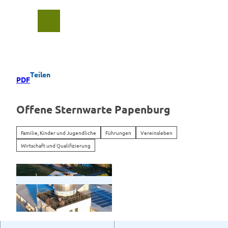
Z
u
Suche
Menü
m
I
n
h
a
Teilen
PDF
l
t
Offene Sternwarte Papenburg
Familie, Kinder und Jugendliche
Führungen
Vereinsleben
Wirtschaft und Qualifizierung
© Laurenz Wilkens |
CC-BY-SA