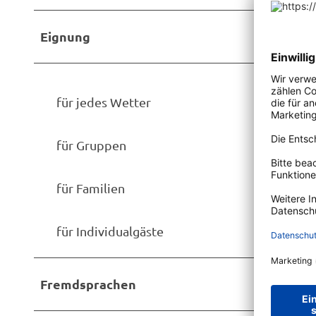
A
f
n
k
Eignung
d
r
r
u
u
g
für jedes Wetter
p
1
A
l
für Gruppen
t
e
für Familien
r
D
für Individualgäste
o
r
f
Fremdsprachen
k
r