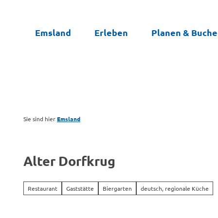
Z
u
Emsland
Erleben
Planen & Buch
m
I
n
h
a
l
t
Sie sind hier
Emsland
Alter Dorfkrug
Restaurant
Gaststätte
Biergarten
deutsch, regionale Küche