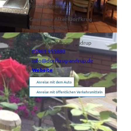
Pächter/Betreiber
Gasthaus Alter Dorfkrug
Marion Schulte
Alte Dorfstr. 6
49740
Haselünne
- Andrup
05961 955880
info@dorfkrug-andrup.de
Website
Anreise mit dem Auto
Anreise mit öffentlichen Verkehrsmitteln